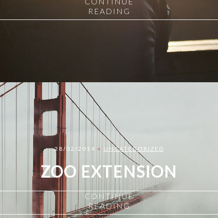
CONTINUE
READING
28/02/2014
+
UNCATEGORIZED
ZOO EXTENSION
CONTINUE
READING